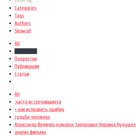
Filter by
Categories
Tags
Authors
Show all
All
Календарь
Подростки
Публикации
Статьи
All
.часто встречающиеся
+ как исправить ошибку
cудьба человека
Александр Величко психолог Запорожье Украина будущее
анализ фильма