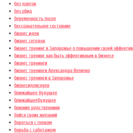
без долгов
без обид
беременность после
бессознательное состояние
бизнес идеи
бизнес сегодня
бизнес тренинг в Запорожье о повышении своей эффектив
бизнес тренинг как быть эффективным в бизнесе
бизнес тренинги
бизнес тренинги Александра Величко
бизнес тренинги в Запорожье
бизнесидеиснуля
ближайшее будущее
ближайшеебудущее
близкие родственники
бойся своих желаний
бороться с гневом
борьба с саботажем