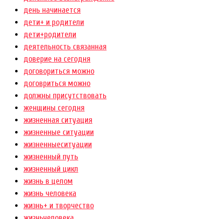
день начинается
дети+ и родители
дети+родители
деятельность связанная
доверие на сегодня
договориться можно
договриться можно
должны присутствовать
женщины сегодня
жизненная ситуация
жизненные ситуации
жизненныеситуации
жизненный путь
жизненный цикл
жизнь в целом
жизнь человека
жизнь+ и творчество
жизньчеловека