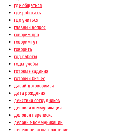
где общаться
где работать
где учиться
главный вопрос
говорим про
говоримтут
говорить
год работы
годы учебы
готовые задания
готовый бизнес
давай договоримся
дата рождения
действия сотрудников
деловая коммуникация
деловая переписка
деловые коммуникации
денежное вознаграждение