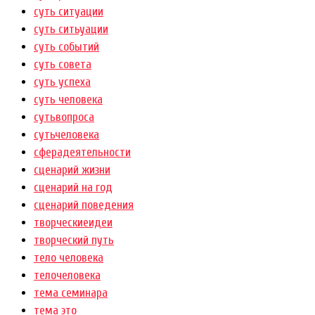
суть ситуации
суть ситьуации
суть событий
суть совета
суть успеха
суть человека
сутьвопроса
сутьчеловека
сферадеятельности
сценарий жизни
сценарий на год
сценарий поведения
творческиеидеи
творческий путь
тело человека
телочеловека
тема семинара
тема это