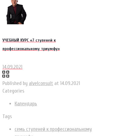
УЧЕБНЫЙ КУРС «7 ступеней к
профессиональному триумфу»
14.09.2021
Published by
alvelconsult
at
14.09.2021
Categories
Календарь
Tags
семь ступеней к профессиональному