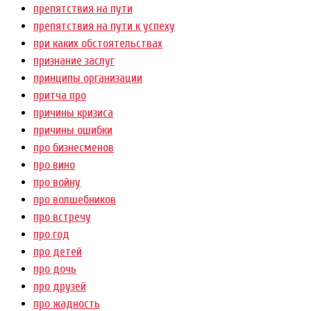
препятствия на пути
препятствия на пути к успеху
при каких обстоятельствах
признание заслуг
принципы организации
притча про
причины кризиса
причины ошибки
про бизнесменов
про вино
про войну
про волшебников
про встречу
про год
про детей
про дочь
про друзей
про жадность