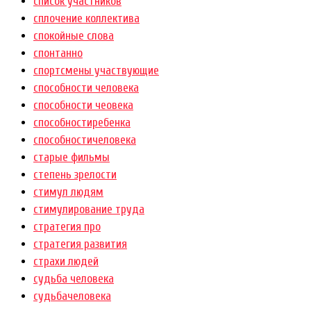
список участников
сплочение коллектива
спокойные слова
спонтанно
спортсмены участвующие
способности человека
способности чеовека
способностиребенка
способностичеловека
старые фильмы
степень зрелости
стимул людям
стимулирование труда
стратегия про
стратегия развития
страхи людей
судьба человека
судьбачеловека