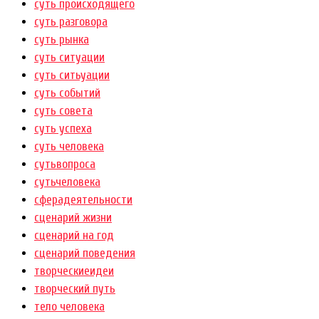
суть происходящего
суть разговора
суть рынка
суть ситуации
суть ситьуации
суть событий
суть совета
суть успеха
суть человека
сутьвопроса
сутьчеловека
сферадеятельности
сценарий жизни
сценарий на год
сценарий поведения
творческиеидеи
творческий путь
тело человека