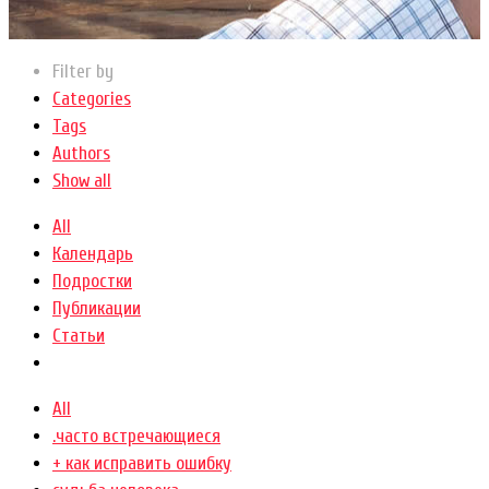
Filter by
Categories
Tags
Authors
Show all
All
Календарь
Подростки
Публикации
Статьи
All
.часто встречающиеся
+ как исправить ошибку