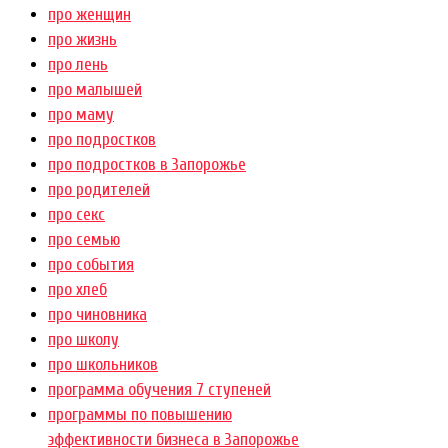
про женщин
про жизнь
про лень
про малышей
про маму
про подростков
про подростков в Запорожье
про родителей
про секс
про семью
про события
про хлеб
про чиновника
про школу
про школьников
программа обучения 7 ступеней
программы по повышению
эффективности бизнеса в Запорожье