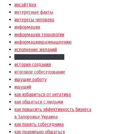
инсайтдня
интересные факты
интересы человека
информация
информация технологии
информациякразмышлению
исполнение желаний
использование ресурсов
история создания
итоговое собеседование
ищущие работу
ищущий
как избавиться от негатива
как общаться с людьми
как повысить эффективность бизнеса
в Запорожье Украина
как понять собеседника
как правильно общаться