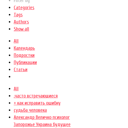
Filter by
Categories
Tags
Authors
Show all
All
Календарь
Подростки
Публикации
Статьи
All
.часто встречающиеся
+ как исправить ошибку
cудьба человека
Александр Величко психолог
Запорожье Украина будущее