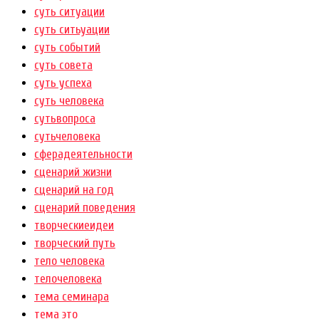
суть ситуации
суть ситьуации
суть событий
суть совета
суть успеха
суть человека
сутьвопроса
сутьчеловека
сферадеятельности
сценарий жизни
сценарий на год
сценарий поведения
творческиеидеи
творческий путь
тело человека
телочеловека
тема семинара
тема это