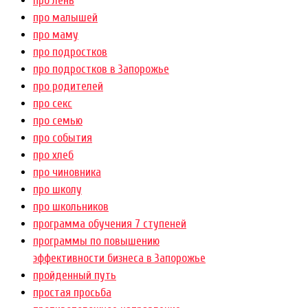
про лень
про малышей
про маму
про подростков
про подростков в Запорожье
про родителей
про секс
про семью
про события
про хлеб
про чиновника
про школу
про школьников
программа обучения 7 ступеней
программы по повышению
эффективности бизнеса в Запорожье
пройденный путь
простая просьба