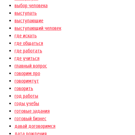
выбор человека
выступать
выступающие
выступающий человек
где искать
где общаться
где работать
где учиться
главный вопрос
говорим про
говоримтут
говорить
год работы
годы учебы
готовые задания
готовый бизнес
давай договоримся
дата рождения