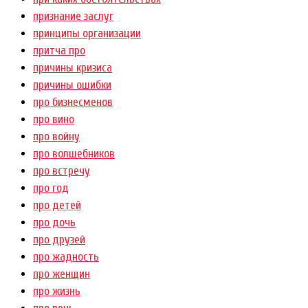
признание заслуг
принципы организации
притча про
причины кризиса
причины ошибки
про бизнесменов
про вино
про войну
про волшебников
про встречу
про год
про детей
про дочь
про друзей
про жадность
про женщин
про жизнь