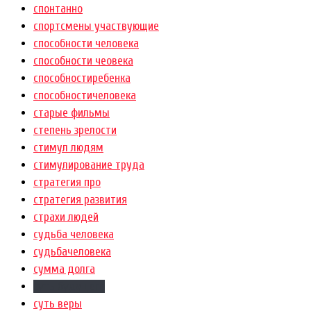
спонтанно
спортсмены участвующие
способности человека
способности чеовека
способностиребенка
способностичеловека
старые фильмы
степень зрелости
стимул людям
стимулирование труда
стратегия про
стратегия развития
страхи людей
судьба человека
судьбачеловека
сумма долга
суть будущего
суть веры