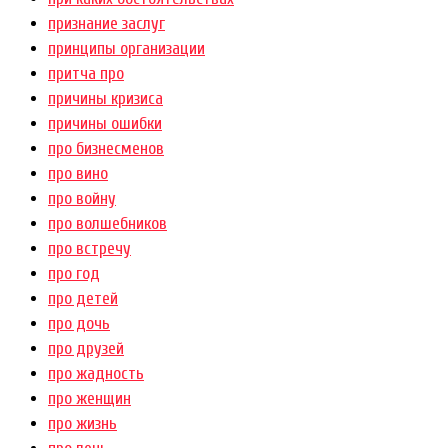
признание заслуг
принципы организации
притча про
причины кризиса
причины ошибки
про бизнесменов
про вино
про войну
про волшебников
про встречу
про год
про детей
про дочь
про друзей
про жадность
про женщин
про жизнь