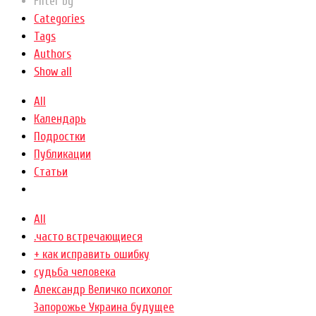
Filter by
Categories
Tags
Authors
Show all
All
Календарь
Подростки
Публикации
Статьи
All
.часто встречающиеся
+ как исправить ошибку
cудьба человека
Александр Величко психолог
Запорожье Украина будущее