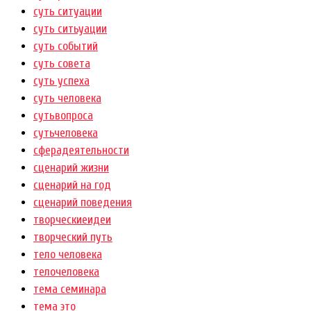
суть ситуации
суть ситьуации
суть событий
суть совета
суть успеха
суть человека
сутьвопроса
сутьчеловека
сферадеятельности
сценарий жизни
сценарий на год
сценарий поведения
творческиеидеи
творческий путь
тело человека
телочеловека
тема семинара
тема это