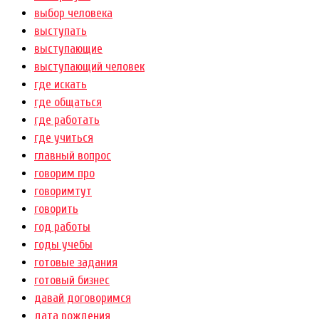
выбор человека
выступать
выступающие
выступающий человек
где искать
где общаться
где работать
где учиться
главный вопрос
говорим про
говоримтут
говорить
год работы
годы учебы
готовые задания
готовый бизнес
давай договоримся
дата рождения