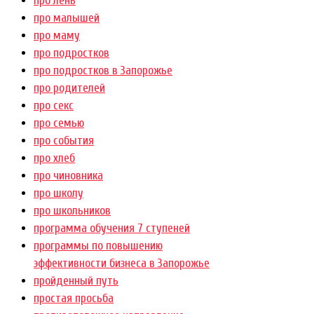
про лень
про малышей
про маму
про подростков
про подростков в Запорожье
про родителей
про секс
про семью
про события
про хлеб
про чиновника
про школу
про школьников
программа обучения 7 ступеней
программы по повышению
эффективности бизнеса в Запорожье
пройденный путь
простая просьба