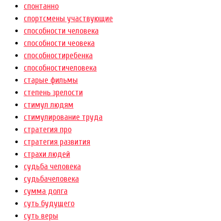
спонтанно
спортсмены участвующие
способности человека
способности чеовека
способностиребенка
способностичеловека
старые фильмы
степень зрелости
стимул людям
стимулирование труда
стратегия про
стратегия развития
страхи людей
судьба человека
судьбачеловека
сумма долга
суть будущего
суть веры