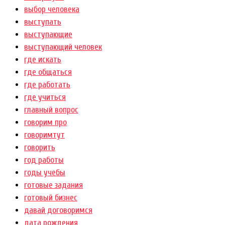
выбор человека
выступать
выступающие
выступающий человек
где искать
где общаться
где работать
где учиться
главный вопрос
говорим про
говоримтут
говорить
год работы
годы учебы
готовые задания
готовый бизнес
давай договоримся
дата рождения