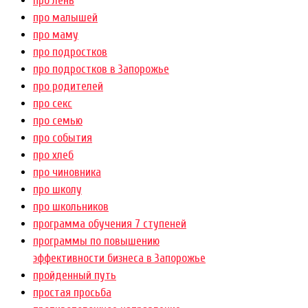
про лень
про малышей
про маму
про подростков
про подростков в Запорожье
про родителей
про секс
про семью
про события
про хлеб
про чиновника
про школу
про школьников
программа обучения 7 ступеней
программы по повышению
эффективности бизнеса в Запорожье
пройденный путь
простая просьба