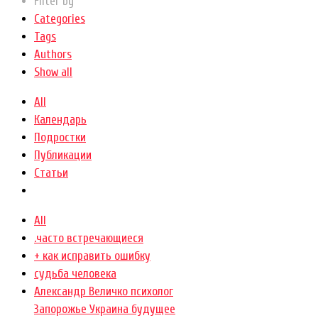
Filter by
Categories
Tags
Authors
Show all
All
Календарь
Подростки
Публикации
Статьи
All
.часто встречающиеся
+ как исправить ошибку
cудьба человека
Александр Величко психолог
Запорожье Украина будущее