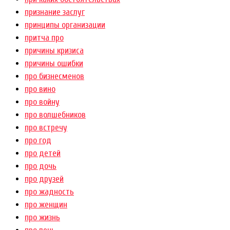
признание заслуг
принципы организации
притча про
причины кризиса
причины ошибки
про бизнесменов
про вино
про войну
про волшебников
про встречу
про год
про детей
про дочь
про друзей
про жадность
про женщин
про жизнь