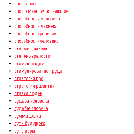
спонтанно
спортсмены участвующие
способности человека
способности чеовека
способностиребенка
способностичеловека
старые фильмы
степень зрелости
стимул людям
стимулирование труда
стратегия про
стратегия развития
страхи людей
судьба человека
судьбачеловека
сумма долга
суть будущего
суть веры