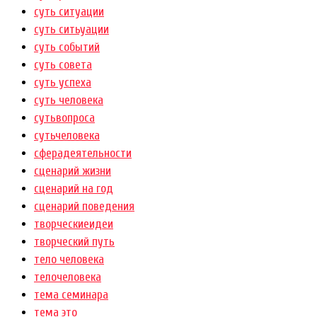
суть ситуации
суть ситьуации
суть событий
суть совета
суть успеха
суть человека
сутьвопроса
сутьчеловека
сферадеятельности
сценарий жизни
сценарий на год
сценарий поведения
творческиеидеи
творческий путь
тело человека
телочеловека
тема семинара
тема это