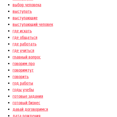
выбор человека
выступать
выступающие
выступающий человек
где искать
где общаться
где работать
где учиться
главный вопрос
говорим про
говоримтут
говорить
год работы
годы учебы
готовые задания
готовый бизнес
давай договоримся
дата рождения