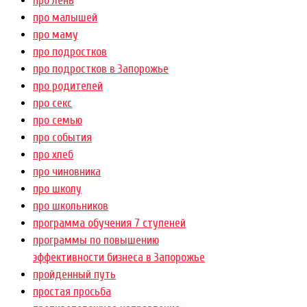
про лень
про малышей
про маму
про подростков
про подростков в Запорожье
про родителей
про секс
про семью
про события
про хлеб
про чиновника
про школу
про школьников
программа обучения 7 ступеней
программы по повышению
эффективности бизнеса в Запорожье
пройденный путь
простая просьба