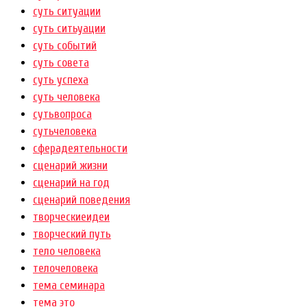
суть ситуации
суть ситьуации
суть событий
суть совета
суть успеха
суть человека
сутьвопроса
сутьчеловека
сферадеятельности
сценарий жизни
сценарий на год
сценарий поведения
творческиеидеи
творческий путь
тело человека
телочеловека
тема семинара
тема это