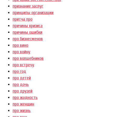
признание заслуг
принципы организации
притча про
причины кризиса
причины ошибки
про бизнесменов
про вино
про войну
про волшебников
про встречу
про год
про детей
про дочь
про друзей
про жадность
про женщин
про жизнь