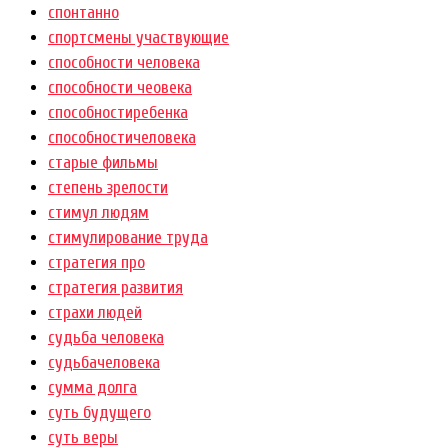
спонтанно
спортсмены участвующие
способности человека
способности чеовека
способностиребенка
способностичеловека
старые фильмы
степень зрелости
стимул людям
стимулирование труда
стратегия про
стратегия развития
страхи людей
судьба человека
судьбачеловека
сумма долга
суть будущего
суть веры