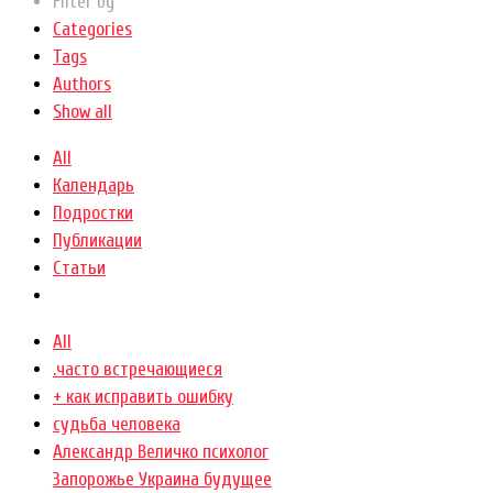
Filter by
Categories
Tags
Authors
Show all
All
Календарь
Подростки
Публикации
Статьи
All
.часто встречающиеся
+ как исправить ошибку
cудьба человека
Александр Величко психолог
Запорожье Украина будущее