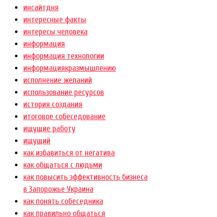
инсайтдня
интересные факты
интересы человека
информация
информация технологии
информациякразмышлению
исполнение желаний
использование ресурсов
история создания
итоговое собеседование
ищущие работу
ищущий
как избавиться от негатива
как общаться с людьми
как повысить эффективность бизнеса
в Запорожье Украина
как понять собеседника
как правильно общаться