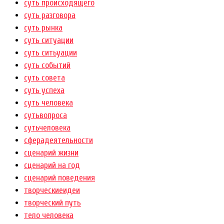
суть происходящего
суть разговора
суть рынка
суть ситуации
суть ситьуации
суть событий
суть совета
суть успеха
суть человека
сутьвопроса
сутьчеловека
сферадеятельности
сценарий жизни
сценарий на год
сценарий поведения
творческиеидеи
творческий путь
тело человека