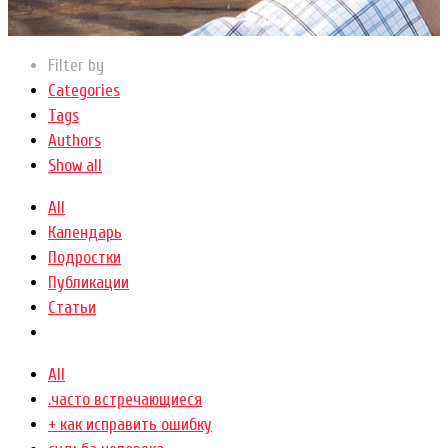
Filter by
Categories
Tags
Authors
Show all
All
Календарь
Подростки
Публикации
Статьи
All
.часто встречающиеся
+ как исправить ошибку