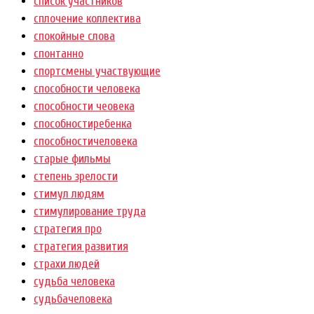
список участников
сплочение коллектива
спокойные слова
спонтанно
спортсмены участвующие
способности человека
способности чеовека
способностиребенка
способностичеловека
старые фильмы
степень зрелости
стимул людям
стимулирование труда
стратегия про
стратегия развития
страхи людей
судьба человека
судьбачеловека