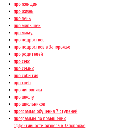
про женщин
про жизнь
про лень
про малышей
про маму
про подростков
про подростков в Запорожье
про родителей
про секс
про семью
про события
про хлеб
про чиновника
про школу
про школьников
программа обучения 7 ступеней
программы по повышению
эффективности бизнеса в Запорожье