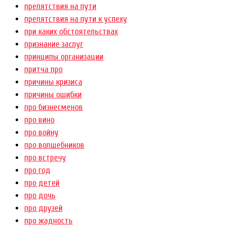
препятствия на пути
препятствия на пути к успеху
при каких обстоятельствах
признание заслуг
принципы организации
притча про
причины кризиса
причины ошибки
про бизнесменов
про вино
про войну
про волшебников
про встречу
про год
про детей
про дочь
про друзей
про жадность