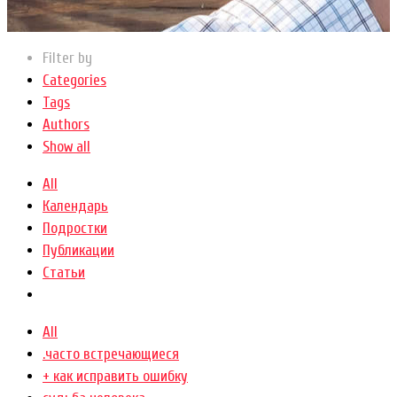
Filter by
Categories
Tags
Authors
Show all
All
Календарь
Подростки
Публикации
Статьи
All
.часто встречающиеся
+ как исправить ошибку