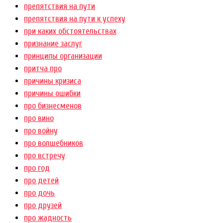
препятствия на пути
препятствия на пути к успеху
при каких обстоятельствах
признание заслуг
принципы организации
притча про
причины кризиса
причины ошибки
про бизнесменов
про вино
про войну
про волшебников
про встречу
про год
про детей
про дочь
про друзей
про жадность