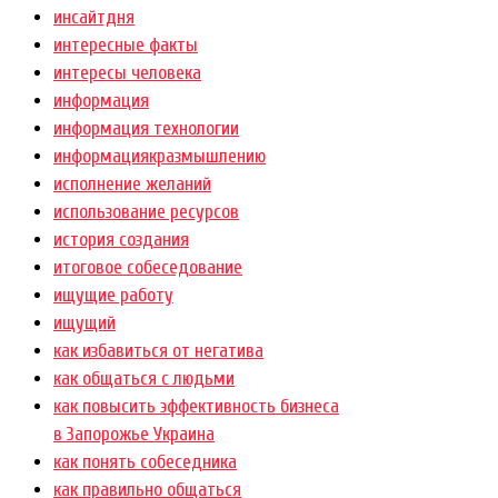
инсайтдня
интересные факты
интересы человека
информация
информация технологии
информациякразмышлению
исполнение желаний
использование ресурсов
история создания
итоговое собеседование
ищущие работу
ищущий
как избавиться от негатива
как общаться с людьми
как повысить эффективность бизнеса
в Запорожье Украина
как понять собеседника
как правильно общаться