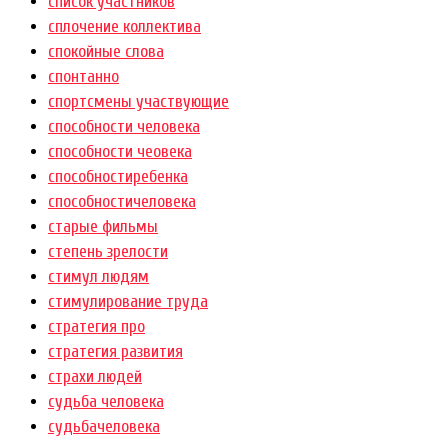
список участников
сплочение коллектива
спокойные слова
спонтанно
спортсмены участвующие
способности человека
способности чеовека
способностиребенка
способностичеловека
старые фильмы
степень зрелости
стимул людям
стимулирование труда
стратегия про
стратегия развития
страхи людей
судьба человека
судьбачеловека