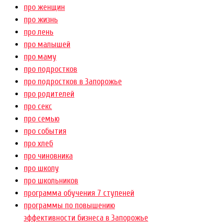
про женщин
про жизнь
про лень
про малышей
про маму
про подростков
про подростков в Запорожье
про родителей
про секс
про семью
про события
про хлеб
про чиновника
про школу
про школьников
программа обучения 7 ступеней
программы по повышению
эффективности бизнеса в Запорожье