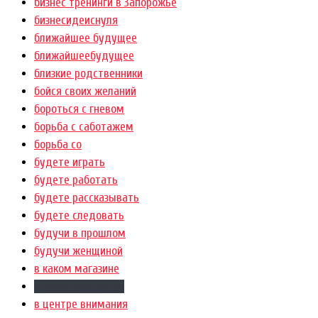
бизнес тренинги в Запорожье
бизнесидеиснуля
ближайшее будущее
ближайшеебудущее
близкие родственники
бойся своих желаний
бороться с гневом
борьба с саботажем
борьба со
будете играть
будете работать
будете рассказывать
будете следовать
будучи в прошлом
будучи женщиной
в каком магазине
в каком состоянии
в центре внимания