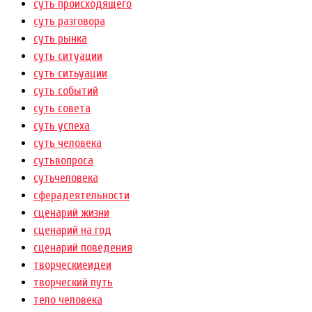
суть происходящего
суть разговора
суть рынка
суть ситуации
суть ситьуации
суть событий
суть совета
суть успеха
суть человека
сутьвопроса
сутьчеловека
сферадеятельности
сценарий жизни
сценарий на год
сценарий поведения
творческиеидеи
творческий путь
тело человека