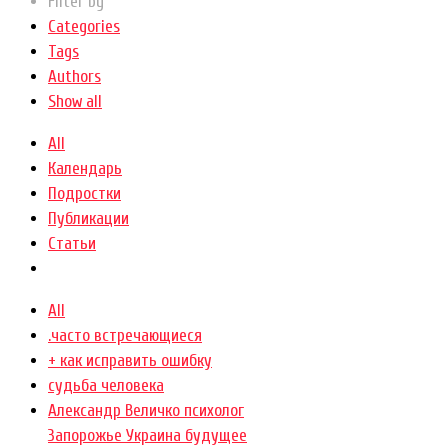
Filter by
Categories
Tags
Authors
Show all
All
Календарь
Подростки
Публикации
Статьи
All
.часто встречающиеся
+ как исправить ошибку
cудьба человека
Александр Величко психолог
Запорожье Украина будущее