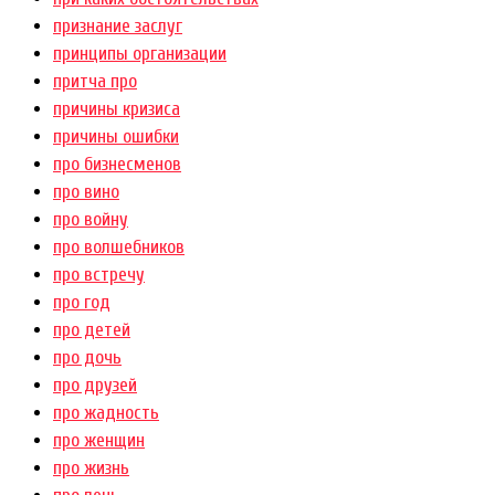
признание заслуг
принципы организации
притча про
причины кризиса
причины ошибки
про бизнесменов
про вино
про войну
про волшебников
про встречу
про год
про детей
про дочь
про друзей
про жадность
про женщин
про жизнь