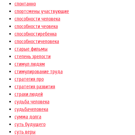
спонтанно
спортсмены участвующие
способности человека
способности чеовека
способностиребенка
способностичеловека
старые фильмы
степень зрелости
стимул людям
стимулирование труда
стратегия про
стратегия развития
страхи людей
судьба человека
судьбачеловека
сумма долга
суть будущего
суть веры