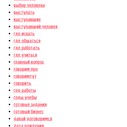
выбор человека
выступать
выступающие
выступающий человек
где искать
где общаться
где работать
где учиться
главный вопрос
говорим про
говоримтут
говорить
год работы
годы учебы
готовые задания
готовый бизнес
давай договоримся
дата рождения