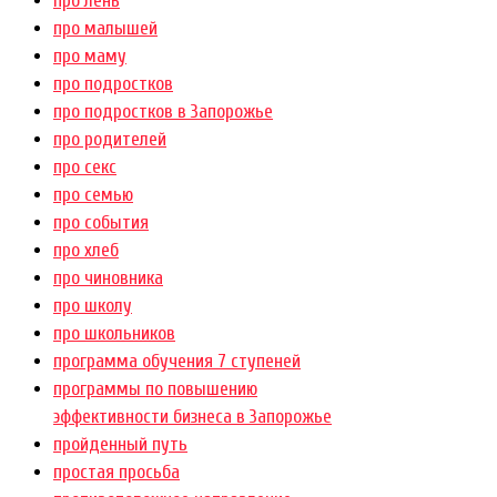
про лень
про малышей
про маму
про подростков
про подростков в Запорожье
про родителей
про секс
про семью
про события
про хлеб
про чиновника
про школу
про школьников
программа обучения 7 ступеней
программы по повышению
эффективности бизнеса в Запорожье
пройденный путь
простая просьба