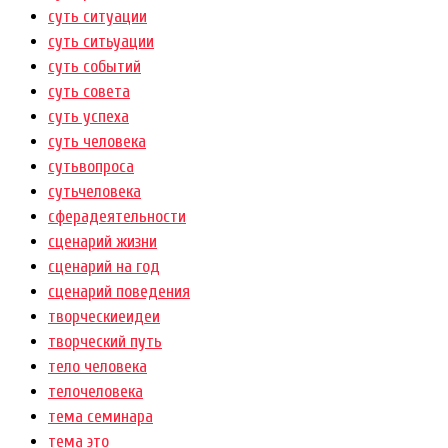
суть ситуации
суть ситьуации
суть событий
суть совета
суть успеха
суть человека
сутьвопроса
сутьчеловека
сферадеятельности
сценарий жизни
сценарий на год
сценарий поведения
творческиеидеи
творческий путь
тело человека
телочеловека
тема семинара
тема это