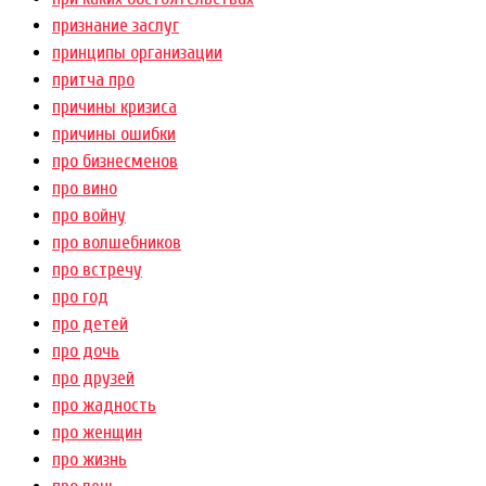
признание заслуг
принципы организации
притча про
причины кризиса
причины ошибки
про бизнесменов
про вино
про войну
про волшебников
про встречу
про год
про детей
про дочь
про друзей
про жадность
про женщин
про жизнь