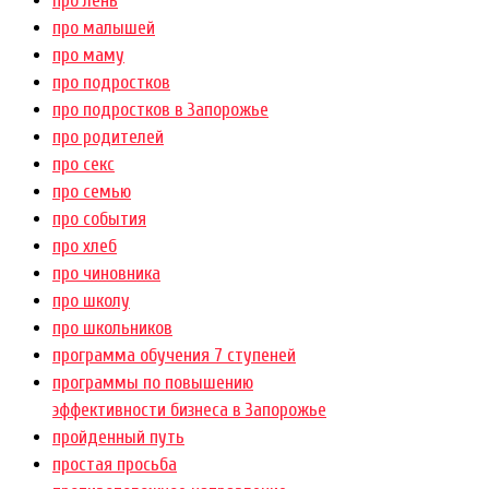
про лень
про малышей
про маму
про подростков
про подростков в Запорожье
про родителей
про секс
про семью
про события
про хлеб
про чиновника
про школу
про школьников
программа обучения 7 ступеней
программы по повышению
эффективности бизнеса в Запорожье
пройденный путь
простая просьба