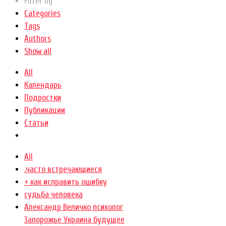
Filter by
Categories
Tags
Authors
Show all
All
Календарь
Подростки
Публикации
Статьи
All
.часто встречающиеся
+ как исправить ошибку
cудьба человека
Александр Величко психолог
Запорожье Украина будущее