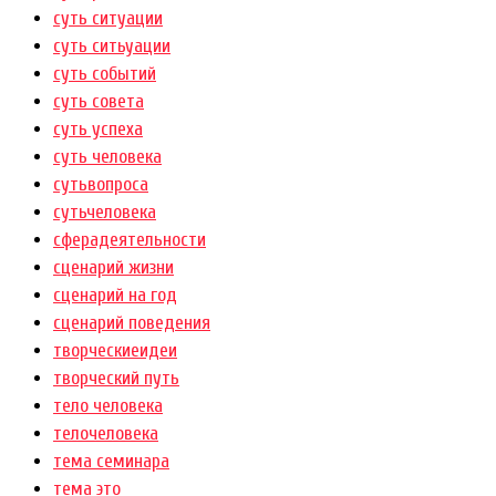
суть ситуации
суть ситьуации
суть событий
суть совета
суть успеха
суть человека
сутьвопроса
сутьчеловека
сферадеятельности
сценарий жизни
сценарий на год
сценарий поведения
творческиеидеи
творческий путь
тело человека
телочеловека
тема семинара
тема это