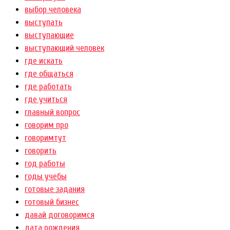
выбор человека
выступать
выступающие
выступающий человек
где искать
где общаться
где работать
где учиться
главный вопрос
говорим про
говоримтут
говорить
год работы
годы учебы
готовые задания
готовый бизнес
давай договоримся
дата рождения