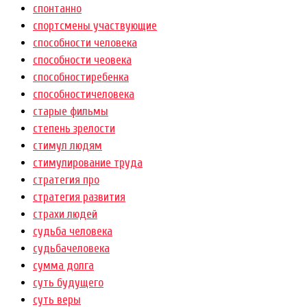
спонтанно
спортсмены участвующие
способности человека
способности чеовека
способностиребенка
способностичеловека
старые фильмы
степень зрелости
стимул людям
стимулирование труда
стратегия про
стратегия развития
страхи людей
судьба человека
судьбачеловека
сумма долга
суть будущего
суть веры