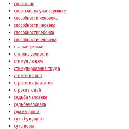
спонтанно
спортсмены участвующие
способности человека
способности чеовека
способностиребенка
способностичеловека
старые фильмы
степень зрелости
стимул людям
стимулирование труда
стратегия про
стратегия развития
страхи людей
судьба человека
судьбачеловека
сумма долга
суть будущего
суть веры