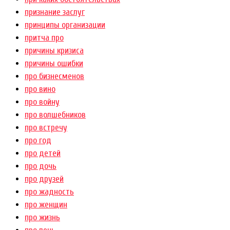
признание заслуг
принципы организации
притча про
причины кризиса
причины ошибки
про бизнесменов
про вино
про войну
про волшебников
про встречу
про год
про детей
про дочь
про друзей
про жадность
про женщин
про жизнь