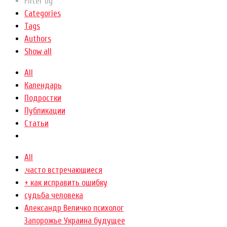
Filter by
Categories
Tags
Authors
Show all
All
Календарь
Подростки
Публикации
Статьи
All
.часто встречающиеся
+ как исправить ошибку
cудьба человека
Александр Величко психолог
Запорожье Украина будущее