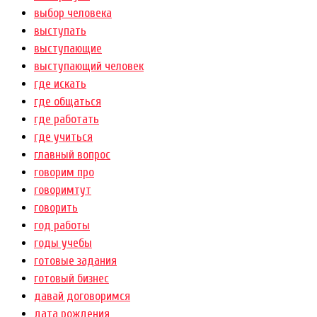
выбор человека
выступать
выступающие
выступающий человек
где искать
где общаться
где работать
где учиться
главный вопрос
говорим про
говоримтут
говорить
год работы
годы учебы
готовые задания
готовый бизнес
давай договоримся
дата рождения