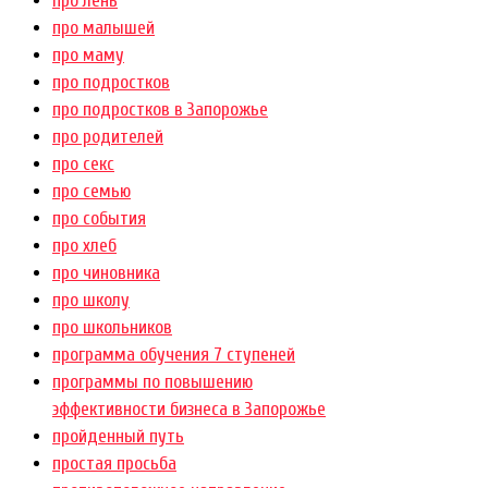
про лень
про малышей
про маму
про подростков
про подростков в Запорожье
про родителей
про секс
про семью
про события
про хлеб
про чиновника
про школу
про школьников
программа обучения 7 ступеней
программы по повышению
эффективности бизнеса в Запорожье
пройденный путь
простая просьба