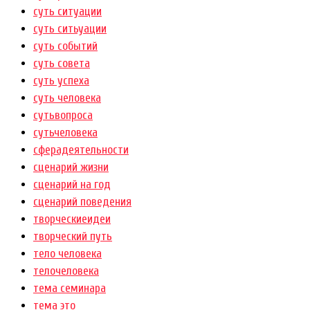
суть ситуации
суть ситьуации
суть событий
суть совета
суть успеха
суть человека
сутьвопроса
сутьчеловека
сферадеятельности
сценарий жизни
сценарий на год
сценарий поведения
творческиеидеи
творческий путь
тело человека
телочеловека
тема семинара
тема это