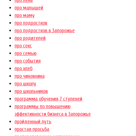
про лень
про малышей
про маму
про подростков
про подростков в Запорожье
про родителей
про секс
про семью
про события
про хлеб
про чиновника
про школу
про школьников
программа обучения 7 ступеней
программы по повышению
эффективности бизнеса в Запорожье
пройденный путь
простая просьба