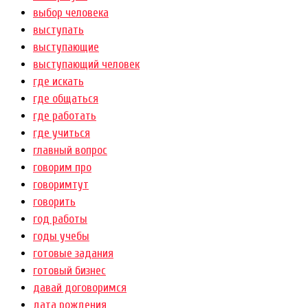
выбор человека
выступать
выступающие
выступающий человек
где искать
где общаться
где работать
где учиться
главный вопрос
говорим про
говоримтут
говорить
год работы
годы учебы
готовые задания
готовый бизнес
давай договоримся
дата рождения