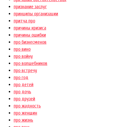
признание заслуг
принципы организации
притча про
причины кризиса
причины ошибки
про бизнесменов
про вино
про войну
про волшебников
про встречу
про год
про детей
про дочь
про друзей
про жадность
про женщин
про жизнь