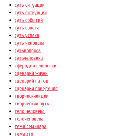
суть ситуации
суть ситьуации
суть событий
суть совета
суть успеха
суть человека
сутьвопроса
сутьчеловека
сферадеятельности
сценарий жизни
сценарий на год
сценарий поведения
творческиеидеи
творческий путь
тело человека
телочеловека
тема семинара
тема это