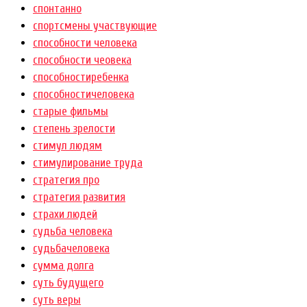
спонтанно
спортсмены участвующие
способности человека
способности чеовека
способностиребенка
способностичеловека
старые фильмы
степень зрелости
стимул людям
стимулирование труда
стратегия про
стратегия развития
страхи людей
судьба человека
судьбачеловека
сумма долга
суть будущего
суть веры