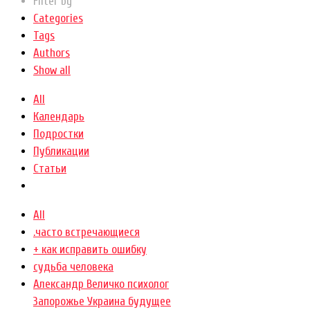
Filter by
Categories
Tags
Authors
Show all
All
Календарь
Подростки
Публикации
Статьи
All
.часто встречающиеся
+ как исправить ошибку
cудьба человека
Александр Величко психолог
Запорожье Украина будущее