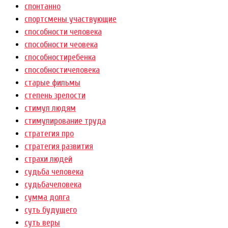
спонтанно
спортсмены участвующие
способности человека
способности чеовека
способностиребенка
способностичеловека
старые фильмы
степень зрелости
стимул людям
стимулирование труда
стратегия про
стратегия развития
страхи людей
судьба человека
судьбачеловека
сумма долга
суть будущего
суть веры