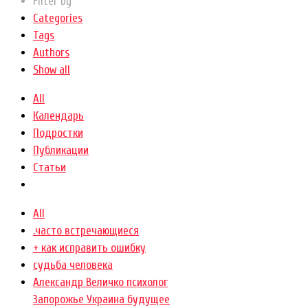
Filter by
Categories
Tags
Authors
Show all
All
Календарь
Подростки
Публикации
Статьи
All
.часто встречающиеся
+ как исправить ошибку
cудьба человека
Александр Величко психолог
Запорожье Украина будущее