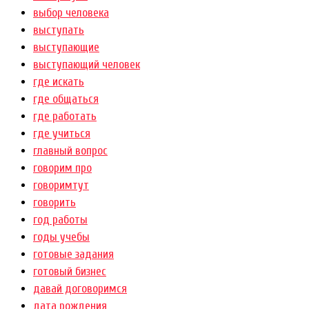
выбор человека
выступать
выступающие
выступающий человек
где искать
где общаться
где работать
где учиться
главный вопрос
говорим про
говоримтут
говорить
год работы
годы учебы
готовые задания
готовый бизнес
давай договоримся
дата рождения