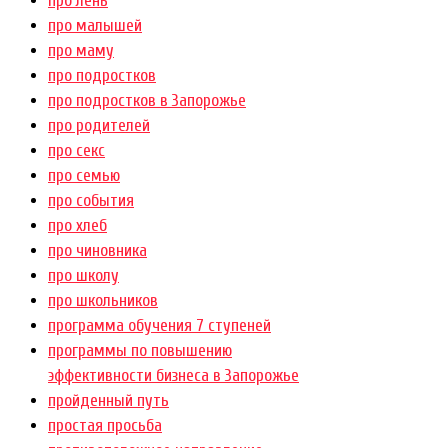
про лень
про малышей
про маму
про подростков
про подростков в Запорожье
про родителей
про секс
про семью
про события
про хлеб
про чиновника
про школу
про школьников
программа обучения 7 ступеней
программы по повышению
эффективности бизнеса в Запорожье
пройденный путь
простая просьба