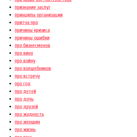
признание заслуг
принципы организации
притча про
причины кризиса
причины ошибки
про бизнесменов
про вино
про войну
про волшебников
про встречу
про год
про детей
про дочь
про друзей
про жадность
про женщин
про жизнь