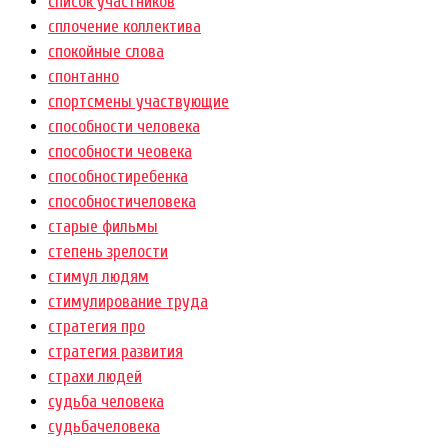
список участников
сплочение коллектива
спокойные слова
спонтанно
спортсмены участвующие
способности человека
способности чеовека
способностиребенка
способностичеловека
старые фильмы
степень зрелости
стимул людям
стимулирование труда
стратегия про
стратегия развития
страхи людей
судьба человека
судьбачеловека