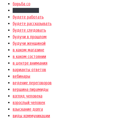
борьба со
будете играть
будете работать
будете рассказывать
будете следовать
будучи в прошлом
будучи женщиной
в каком магазине
в каком состоянии
в центре внимания
варианты ответов
вебинары
ведение переговоров
вершина пирамиды
взгляд человека
взрослый человек
взыскание долга
виды коммуникации