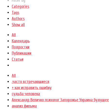
Filter by
Categories
Tags
Authors
Show all
All
Календарь
Подростки
Публикации
Статьи
All
.часто встречающиеся
+ как исправить ошибку
cудьба человека
Александр Величко психолог Запорожье Украина будущее
анализ фильма