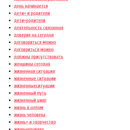
день начинается
дети+ и родители
дети+родители
деятельность связанная
доверие на сегодня
договориться можно
договриться можно
должны присутствовать
женщины сегодня
жизненная ситуация
жизненные ситуации
жизненныеситуации
жизненный путь
жизненный цикл
жизнь в целом
жизнь человека
жизнь+ и творчество
жизньчеловека