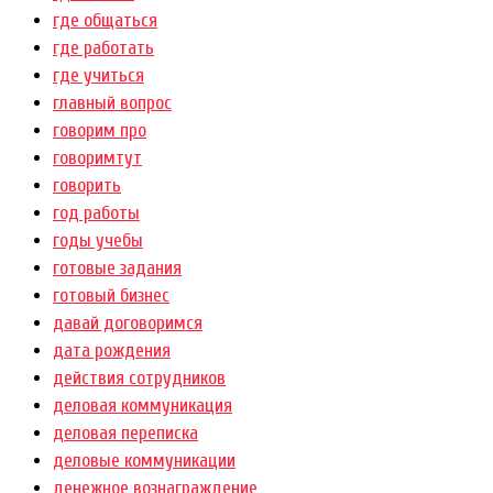
где общаться
где работать
где учиться
главный вопрос
говорим про
говоримтут
говорить
год работы
годы учебы
готовые задания
готовый бизнес
давай договоримся
дата рождения
действия сотрудников
деловая коммуникация
деловая переписка
деловые коммуникации
денежное вознаграждение