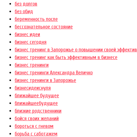
без долгов
без обид
беременность после
бессознательное состояние
бизнес идеи
бизнес сегодня
бизнес тренинг в Запорожье о повышении своей эффектив
бизнес тренинг как быть эффективным в бизнесе
бизнес тренинги
бизнес тренинги Александра Величко
бизнес тренинги в Запорожье
бизнесидеиснуля
ближайшее будущее
ближайшеебудущее
близкие родственники
бойся своих желаний
бороться с гневом
борьба с саботажем