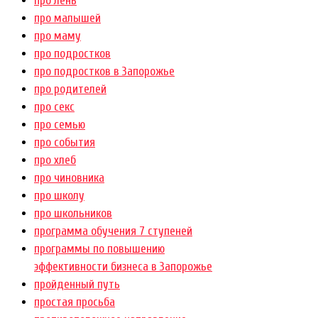
про лень
про малышей
про маму
про подростков
про подростков в Запорожье
про родителей
про секс
про семью
про события
про хлеб
про чиновника
про школу
про школьников
программа обучения 7 ступеней
программы по повышению
эффективности бизнеса в Запорожье
пройденный путь
простая просьба