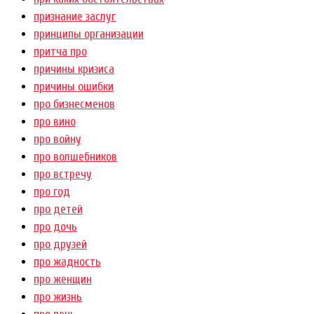
признание заслуг
принципы организации
притча про
причины кризиса
причины ошибки
про бизнесменов
про вино
про войну
про волшебников
про встречу
про год
про детей
про дочь
про друзей
про жадность
про женщин
про жизнь