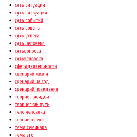
суть ситуации
суть ситьуации
суть событий
суть совета
суть успеха
суть человека
сутьвопроса
сутьчеловека
сферадеятельности
сценарий жизни
сценарий на год
сценарий поведения
творческиеидеи
творческий путь
тело человека
телочеловека
тема семинара
тема это