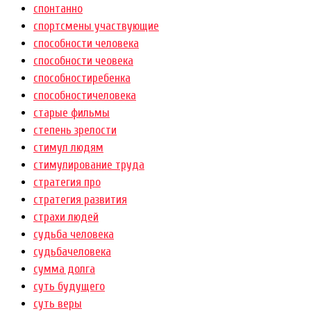
спонтанно
спортсмены участвующие
способности человека
способности чеовека
способностиребенка
способностичеловека
старые фильмы
степень зрелости
стимул людям
стимулирование труда
стратегия про
стратегия развития
страхи людей
судьба человека
судьбачеловека
сумма долга
суть будущего
суть веры