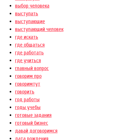
выбор человека
выступать
выступающие
выступающий человек
где искать
где общаться
где работать
где учиться
главный вопрос
говорим про
говоримтут
говорить
год работы
годы учебы
готовые задания
готовый бизнес
давай договоримся
дата рождения