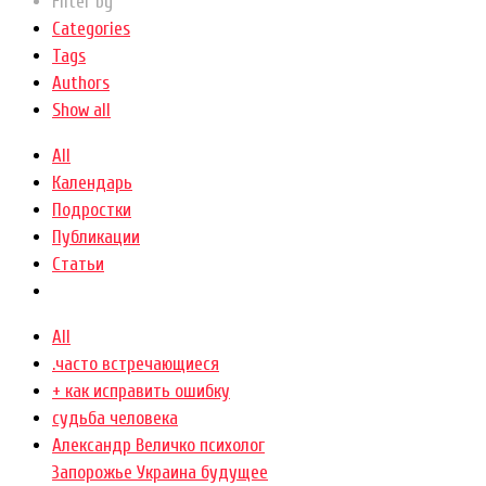
Filter by
Categories
Tags
Authors
Show all
All
Календарь
Подростки
Публикации
Статьи
All
.часто встречающиеся
+ как исправить ошибку
cудьба человека
Александр Величко психолог
Запорожье Украина будущее