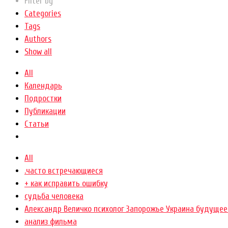
Filter by
Categories
Tags
Authors
Show all
All
Календарь
Подростки
Публикации
Статьи
All
.часто встречающиеся
+ как исправить ошибку
cудьба человека
Александр Величко психолог Запорожье Украина будущее
анализ фильма