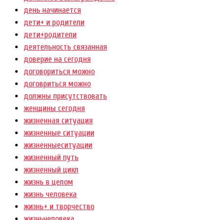
день начинается
дети+ и родители
дети+родители
деятельность связанная
доверие на сегодня
договориться можно
договриться можно
должны присутствовать
женщины сегодня
жизненная ситуация
жизненные ситуации
жизненныеситуации
жизненный путь
жизненный цикл
жизнь в целом
жизнь человека
жизнь+ и творчество
жизньчеловека