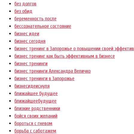
без долгов
без обид
беременность после
бессознательное состояние
бизнес идеи
бизнес сегодня
бизнес тренинг в Запорожье о повышении своей эффектив
бизнес тренинг как быть эффективным в бизнесе
бизнес тренинги
бизнес тренинги Александра Величко
бизнес тренинги в Запорожье
бизнесидеиснуля
ближайшее будущее
ближайшеебудущее
близкие родственники
бойся своих желаний
бороться с гневом
борьба с саботажем