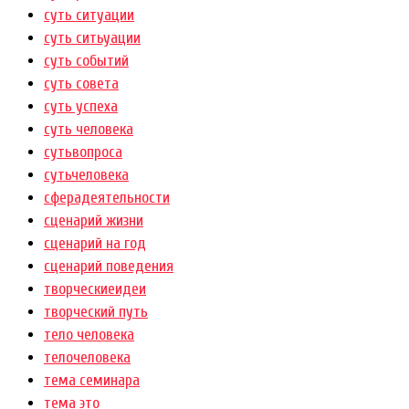
суть ситуации
суть ситьуации
суть событий
суть совета
суть успеха
суть человека
сутьвопроса
сутьчеловека
сферадеятельности
сценарий жизни
сценарий на год
сценарий поведения
творческиеидеи
творческий путь
тело человека
телочеловека
тема семинара
тема это