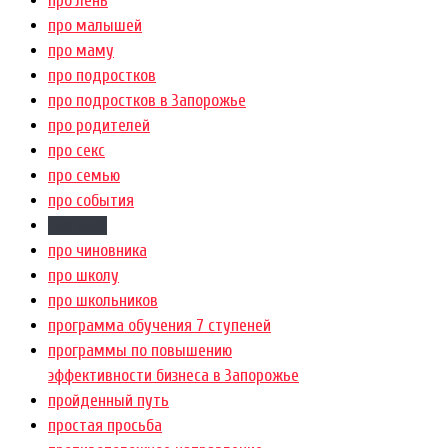
про лень
про малышей
про маму
про подростков
про подростков в Запорожье
про родителей
про секс
про семью
про события
про хлеб
про чиновника
про школу
про школьников
программа обучения 7 ступеней
программы по повышению
эффективности бизнеса в Запорожье
пройденный путь
простая просьба