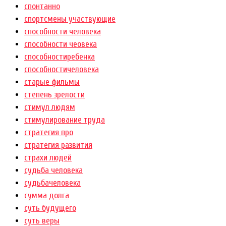
спонтанно
спортсмены участвующие
способности человека
способности чеовека
способностиребенка
способностичеловека
старые фильмы
степень зрелости
стимул людям
стимулирование труда
стратегия про
стратегия развития
страхи людей
судьба человека
судьбачеловека
сумма долга
суть будущего
суть веры