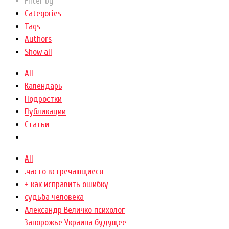
Filter by
Categories
Tags
Authors
Show all
All
Календарь
Подростки
Публикации
Статьи
All
.часто встречающиеся
+ как исправить ошибку
cудьба человека
Александр Величко психолог
Запорожье Украина будущее