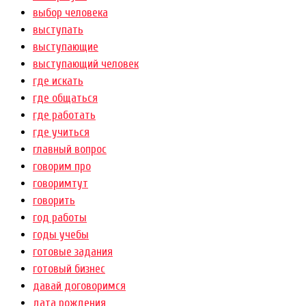
выбор человека
выступать
выступающие
выступающий человек
где искать
где общаться
где работать
где учиться
главный вопрос
говорим про
говоримтут
говорить
год работы
годы учебы
готовые задания
готовый бизнес
давай договоримся
дата рождения