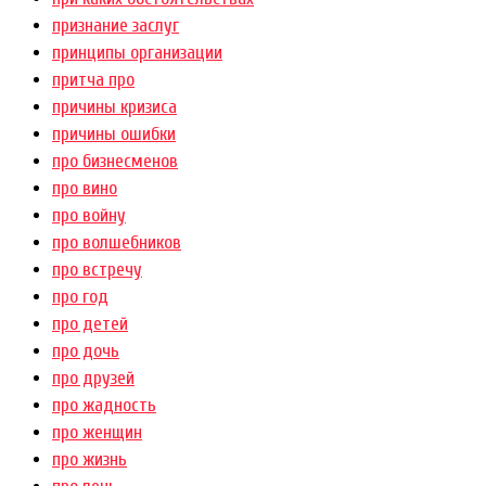
признание заслуг
принципы организации
притча про
причины кризиса
причины ошибки
про бизнесменов
про вино
про войну
про волшебников
про встречу
про год
про детей
про дочь
про друзей
про жадность
про женщин
про жизнь