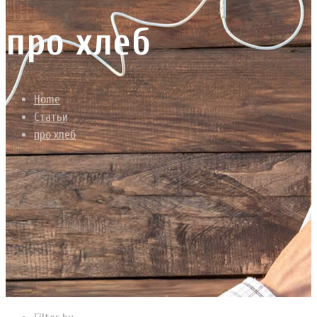
про хлеб
Home
Статьи
про хлеб