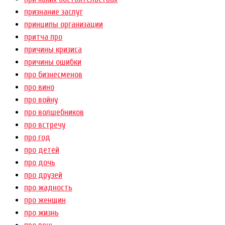
признание заслуг
принципы организации
притча про
причины кризиса
причины ошибки
про бизнесменов
про вино
про войну
про волшебников
про встречу
про год
про детей
про дочь
про друзей
про жадность
про женщин
про жизнь