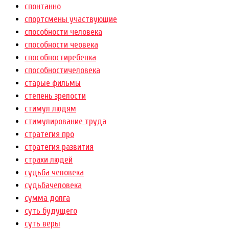
спонтанно
спортсмены участвующие
способности человека
способности чеовека
способностиребенка
способностичеловека
старые фильмы
степень зрелости
стимул людям
стимулирование труда
стратегия про
стратегия развития
страхи людей
судьба человека
судьбачеловека
сумма долга
суть будущего
суть веры