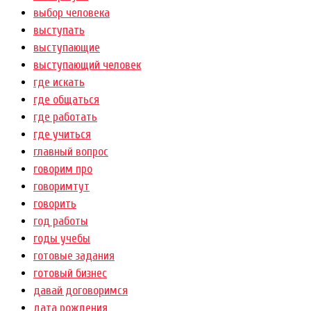
выбор человека
выступать
выступающие
выступающий человек
где искать
где общаться
где работать
где учиться
главный вопрос
говорим про
говоримтут
говорить
год работы
годы учебы
готовые задания
готовый бизнес
давай договоримся
дата рождения