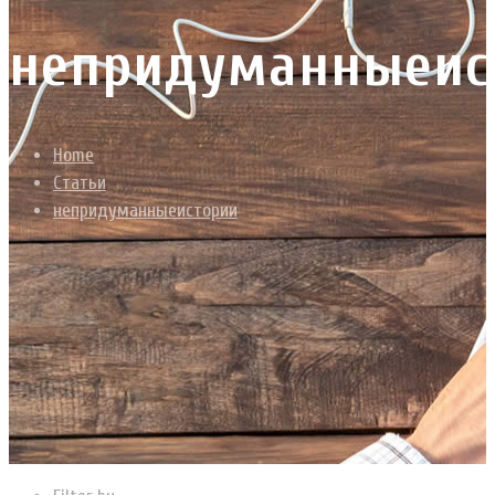
непридуманныеис
Home
Статьи
непридуманныеистории