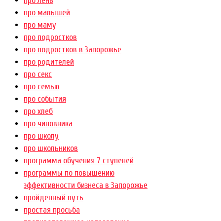
про лень
про малышей
про маму
про подростков
про подростков в Запорожье
про родителей
про секс
про семью
про события
про хлеб
про чиновника
про школу
про школьников
программа обучения 7 ступеней
программы по повышению
эффективности бизнеса в Запорожье
пройденный путь
простая просьба