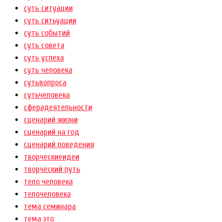
суть ситуации
суть ситьуации
суть событий
суть совета
суть успеха
суть человека
сутьвопроса
сутьчеловека
сферадеятельности
сценарий жизни
сценарий на год
сценарий поведения
творческиеидеи
творческий путь
тело человека
телочеловека
тема семинара
тема это