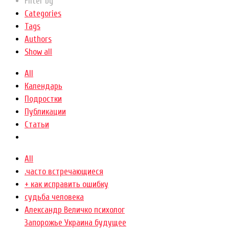
Filter by
Categories
Tags
Authors
Show all
All
Календарь
Подростки
Публикации
Статьи
All
.часто встречающиеся
+ как исправить ошибку
cудьба человека
Александр Величко психолог
Запорожье Украина будущее