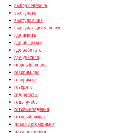
выбор человека
выступать
выступающие
выступающий человек
где искать
где общаться
где работать
где учиться
главный вопрос
говорим про
говоримтут
говорить
год работы
годы учебы
готовые задания
готовый бизнес
давай договоримся
дата рождения