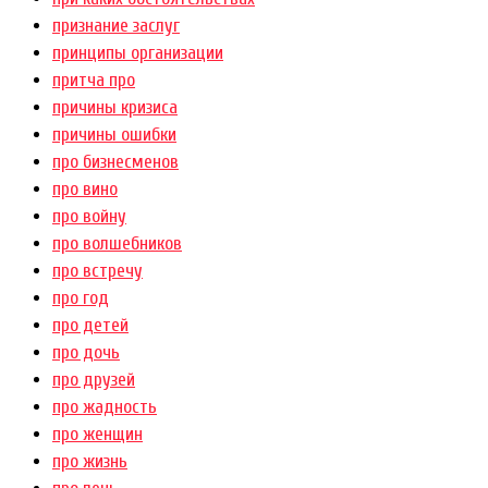
признание заслуг
принципы организации
притча про
причины кризиса
причины ошибки
про бизнесменов
про вино
про войну
про волшебников
про встречу
про год
про детей
про дочь
про друзей
про жадность
про женщин
про жизнь