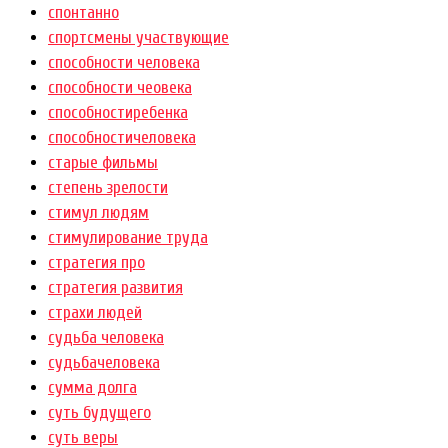
спонтанно
спортсмены участвующие
способности человека
способности чеовека
способностиребенка
способностичеловека
старые фильмы
степень зрелости
стимул людям
стимулирование труда
стратегия про
стратегия развития
страхи людей
судьба человека
судьбачеловека
сумма долга
суть будущего
суть веры