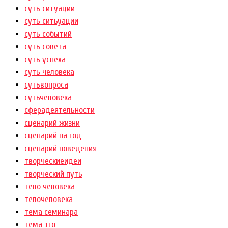
суть ситуации
суть ситьуации
суть событий
суть совета
суть успеха
суть человека
сутьвопроса
сутьчеловека
сферадеятельности
сценарий жизни
сценарий на год
сценарий поведения
творческиеидеи
творческий путь
тело человека
телочеловека
тема семинара
тема это