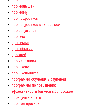
про лень
про малышей
про маму
про подростков
про подростков в Запорожье
про родителей
про секс
про семью
про события
про хлеб
про чиновника
про школу
про школьников
программа обучения 7 ступеней
программы по повышению
эффективности бизнеса в Запорожье
пройденный путь
простая просьба