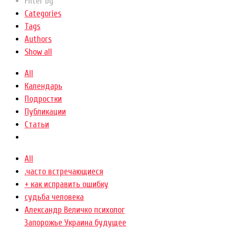
Filter by
Categories
Tags
Authors
Show all
All
Календарь
Подростки
Публикации
Статьи
All
.часто встречающиеся
+ как исправить ошибку
cудьба человека
Александр Величко психолог
Запорожье Украина будущее