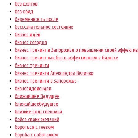
без долгов
без обид
беременность после
бессознательное состояние
бизнес идеи
бизнес сегодня
бизнес тренинг в Запорожье о повышении своей эффектив
бизнес тренинг как быть эффективным в бизнесе
бизнес тренинги
бизнес тренинги Александра Величко
бизнес тренинги в Запорожье
бизнесидеиснуля
ближайшее будущее
ближайшеебудущее
близкие родственники
бойся своих желаний
бороться с гневом
борьба с саботажем