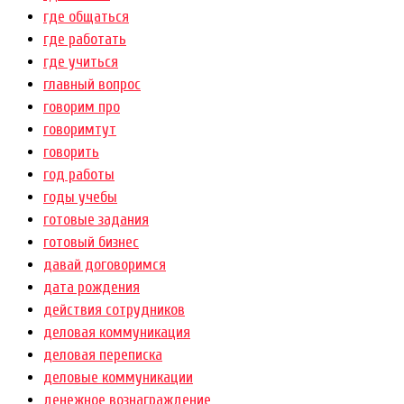
где общаться
где работать
где учиться
главный вопрос
говорим про
говоримтут
говорить
год работы
годы учебы
готовые задания
готовый бизнес
давай договоримся
дата рождения
действия сотрудников
деловая коммуникация
деловая переписка
деловые коммуникации
денежное вознаграждение