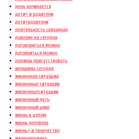
день начинается
дети+ и родители
дети+родители
деятельность связанная
доверие на сегодня
договориться можно
договриться можно
должны присутствовать
женщины сегодня
жизненная ситуация
жизненные ситуации
жизненныеситуации
жизненный путь
жизненный цикл
жизнь в целом
жизнь человека
жизнь+ и творчество
жизньчеловека