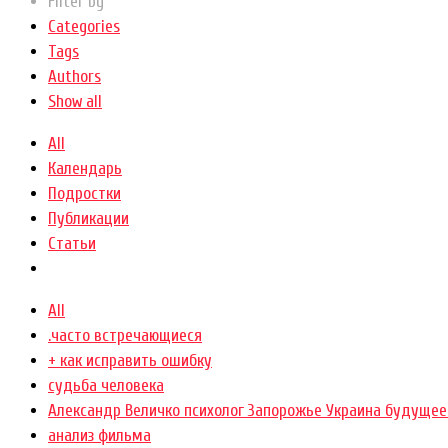
Filter by
Categories
Tags
Authors
Show all
All
Календарь
Подростки
Публикации
Статьи
All
.часто встречающиеся
+ как исправить ошибку
cудьба человека
Александр Величко психолог Запорожье Украина будущее
анализ фильма