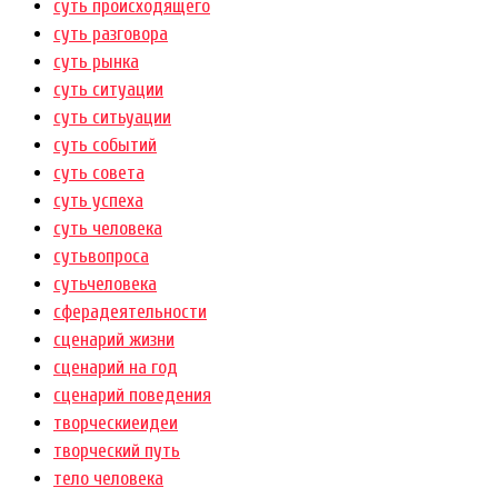
суть происходящего
суть разговора
суть рынка
суть ситуации
суть ситьуации
суть событий
суть совета
суть успеха
суть человека
сутьвопроса
сутьчеловека
сферадеятельности
сценарий жизни
сценарий на год
сценарий поведения
творческиеидеи
творческий путь
тело человека