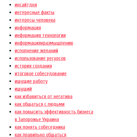
инсайтдня
интересные факты
интересы человека
информация
информация технологии
информациякразмышлению
исполнение желаний
использование ресурсов
история создания
итоговое собеседование
ищущие работу
ищущий
как избавиться от негатива
как общаться с людьми
как повысить эффективность бизнеса
в Запорожье Украина
как понять собеседника
как правильно общаться