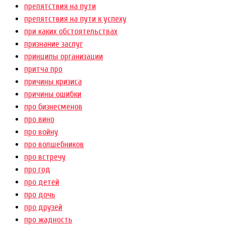
препятствия на пути
препятствия на пути к успеху
при каких обстоятельствах
признание заслуг
принципы организации
притча про
причины кризиса
причины ошибки
про бизнесменов
про вино
про войну
про волшебников
про встречу
про год
про детей
про дочь
про друзей
про жадность