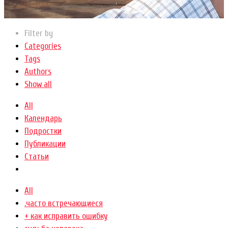
Filter by
Categories
Tags
Authors
Show all
All
Календарь
Подростки
Публикации
Статьи
All
.часто встречающиеся
+ как исправить ошибку