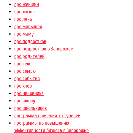
про женщин
про жизнь
про лень
про малышей
про маму
про подростков
про подростков в Запорожье
про родителей
про секс
про семью
про события
про хлеб
про чиновника
про школу
про школьников
программа обучения 7 ступеней
программы по повышению
эффективности бизнеса в Запорожье