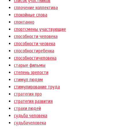
список участников
сплочение коллектива
спокойные слова
спонтанно
спортсмены участвующие
способности человека
способности чеовека
способностиребенка
способностичеловека
старые фильмы
степень зрелости
стимул людям
стимулирование труда
стратегия про
стратегия развития
страхи людей
судьба человека
судьбачеловека