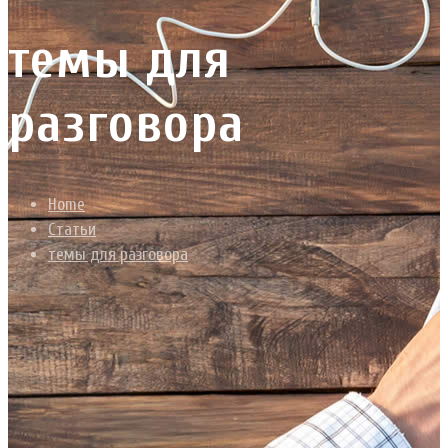
темы для
разговора
Home
Статьи
темы для разговора