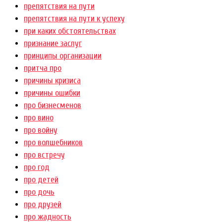
препятствия на пути
препятствия на пути к успеху
при каких обстоятельствах
признание заслуг
принципы организации
притча про
причины кризиса
причины ошибки
про бизнесменов
про вино
про войну
про волшебников
про встречу
про год
про детей
про дочь
про друзей
про жадность