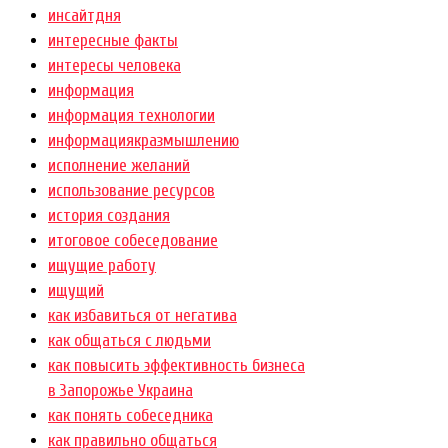
инсайтдня
интересные факты
интересы человека
информация
информация технологии
информациякразмышлению
исполнение желаний
использование ресурсов
история создания
итоговое собеседование
ищущие работу
ищущий
как избавиться от негатива
как общаться с людьми
как повысить эффективность бизнеса
в Запорожье Украина
как понять собеседника
как правильно общаться