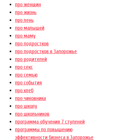
про женщин
про жизнь
про лень
про малышей
про маму
про подростков
про подростков в Запорожье
про родителей
про секс
про семью
про события
про хлеб
про чиновника
про школу
про школьников
программа обучения 7 ступеней
программы по повышению
эффективности бизнеса в Запорожье