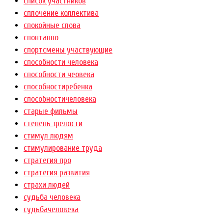
список участников
сплочение коллектива
спокойные слова
спонтанно
спортсмены участвующие
способности человека
способности чеовека
способностиребенка
способностичеловека
старые фильмы
степень зрелости
стимул людям
стимулирование труда
стратегия про
стратегия развития
страхи людей
судьба человека
судьбачеловека