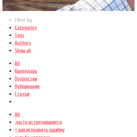
Filter by
Categories
Tags
Authors
Show all
All
Календарь
Подростки
Публикации
Статьи
All
.часто встречающиеся
+ как исправить ошибку