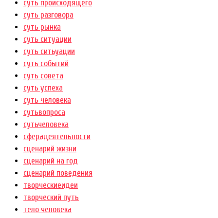
суть происходящего
суть разговора
суть рынка
суть ситуации
суть ситьуации
суть событий
суть совета
суть успеха
суть человека
сутьвопроса
сутьчеловека
сферадеятельности
сценарий жизни
сценарий на год
сценарий поведения
творческиеидеи
творческий путь
тело человека