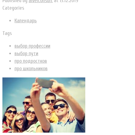
Published by
alvelconsult
at
13.12.2019
Categories
Календарь
Tags
выбор профессии
выбор пути
про подростков
про школьников