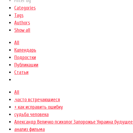
Filter by
Categories
Tags
Authors
Show all
All
Календарь
Подростки
Публикации
Статьи
All
.часто встречающиеся
+ как исправить ошибку
cудьба человека
Александр Величко психолог Запорожье Украина будущее
анализ фильма