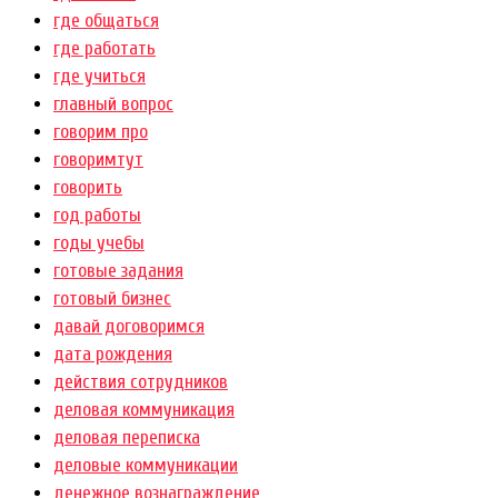
где общаться
где работать
где учиться
главный вопрос
говорим про
говоримтут
говорить
год работы
годы учебы
готовые задания
готовый бизнес
давай договоримся
дата рождения
действия сотрудников
деловая коммуникация
деловая переписка
деловые коммуникации
денежное вознаграждение