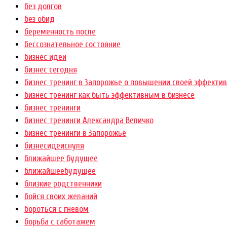
без долгов
без обид
беременность после
бессознательное состояние
бизнес идеи
бизнес сегодня
бизнес тренинг в Запорожье о повышении своей эффектив
бизнес тренинг как быть эффективным в бизнесе
бизнес тренинги
бизнес тренинги Александра Величко
бизнес тренинги в Запорожье
бизнесидеиснуля
ближайшее будущее
ближайшеебудущее
близкие родственники
бойся своих желаний
бороться с гневом
борьба с саботажем