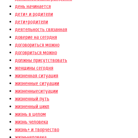
день начинается
дети+ и родители
дети+родители
деятельность связанная
доверие на сегодня
договориться можно
договриться можно
должны присутствовать
женщины сегодня
жизненная ситуация
жизненные ситуации
жизненныеситуации
жизненный путь
жизненный цикл
жизнь в целом
жизнь человека
жизнь+ и творчество
жизньчеловека