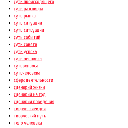
суть происходящего
суть разговора
суть рынка
суть ситуации
суть ситьуации
суть событий
суть совета
суть успеха
суть человека
сутьвопроса
сутьчеловека
сферадеятельности
сценарий жизни
сценарий на год
сценарий поведения
творческиеидеи
творческий путь
тело человека