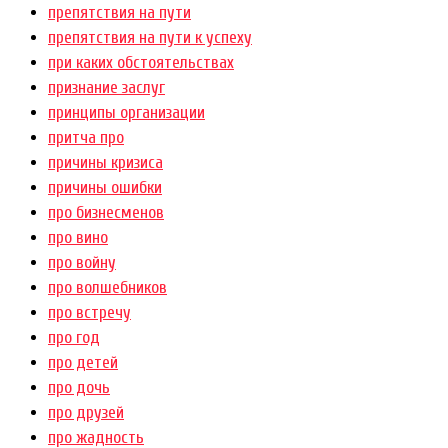
препятствия на пути
препятствия на пути к успеху
при каких обстоятельствах
признание заслуг
принципы организации
притча про
причины кризиса
причины ошибки
про бизнесменов
про вино
про войну
про волшебников
про встречу
про год
про детей
про дочь
про друзей
про жадность