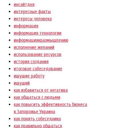
инсайтдня
интересные факты
интересы человека
информация
информация технологии
информациякразмышлению
исполнение желаний
использование ресурсов
история создания
итоговое собеседование
ищущие работу
ищущий
как избавиться от негатива
как общаться с людьми
как повысить эффективность бизнеса
в Запорожье Украина
как понять собеседника
как правильно общаться