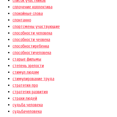
список участников
сплочение коллектива
спокойные слова
спонтанно
спортсмены участвующие
способности человека
способности чеовека
способностиребенка
способностичеловека
старые фильмы
степень зрелости
стимул людям
стимулирование труда
стратегия про
стратегия развития
страхи людей
судьба человека
судьбачеловека