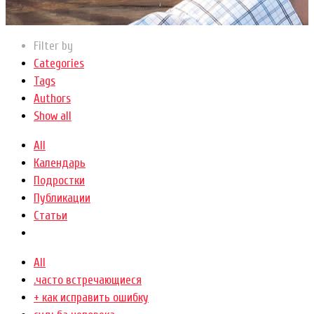
Filter by
Categories
Tags
Authors
Show all
All
Календарь
Подростки
Публикации
Статьи
All
.часто встречающиеся
+ как исправить ошибку