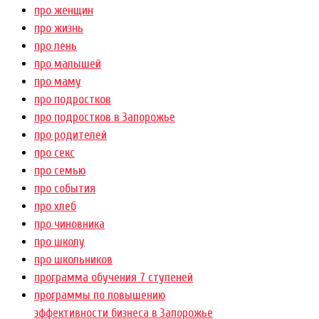
про женщин
про жизнь
про лень
про малышей
про маму
про подростков
про подростков в Запорожье
про родителей
про секс
про семью
про события
про хлеб
про чиновника
про школу
про школьников
программа обучения 7 ступеней
программы по повышению
эффективности бизнеса в Запорожье