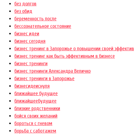
без долгов
без обид
беременность после
бессознательное состояние
бизнес идеи
бизнес сегодня
бизнес тренинг в Запорожье о повышении своей эффектив
бизнес тренинг как быть эффективным в бизнесе
бизнес тренинги
бизнес тренинги Александра Величко
бизнес тренинги в Запорожье
бизнесидеиснуля
ближайшее будущее
ближайшеебудущее
близкие родственники
бойся своих желаний
бороться с гневом
борьба с саботажем