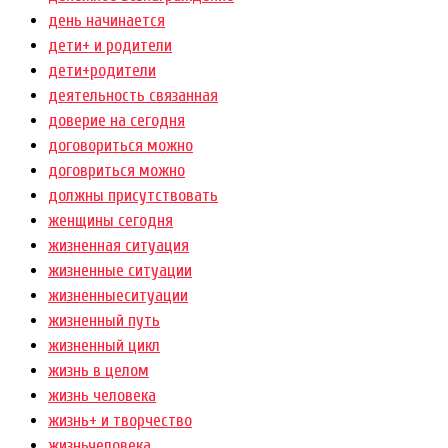
день начинается
дети+ и родители
дети+родители
деятельность связанная
доверие на сегодня
договориться можно
договриться можно
должны присутствовать
женщины сегодня
жизненная ситуация
жизненные ситуации
жизненныеситуации
жизненный путь
жизненный цикл
жизнь в целом
жизнь человека
жизнь+ и творчество
жизньчеловека