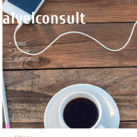
alvelconsult
Home
Статьи
alvelconsult