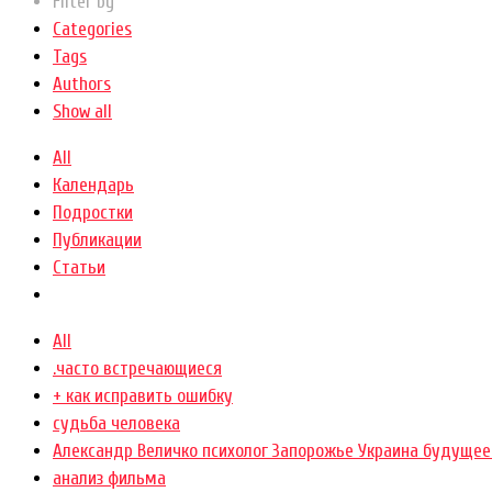
Filter by
Categories
Tags
Authors
Show all
All
Календарь
Подростки
Публикации
Статьи
All
.часто встречающиеся
+ как исправить ошибку
cудьба человека
Александр Величко психолог Запорожье Украина будущее
анализ фильма