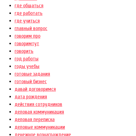
где общаться
где работать
где учиться
главный вопрос
говорим про
говоримтут
говорить
год работы
годы учебы
готовые задания
готовый бизнес
давай договоримся
дата рождения
действия сотрудников
деловая коммуникация
деловая переписка
деловые коммуникации
денежное вознаграждение