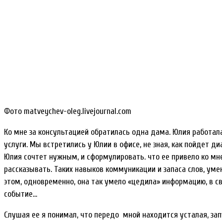
Фото matveychev-oleg.livejournal.com
Ко мне за консультацией обратилась одна дама. Юлия работ
услуги. Мы встретились у Юлии в офисе, не зная, как пойдет ди
Юлия сочтет нужным, и сформулировать. что ее привело ко мне
рассказывать. Таких навыков коммуникации и запаса слов, умен
этом, одновременно, она так умело «цедила» информацию, в св
событие…
Слушая ее я понимал, что передо мной находится усталая, за