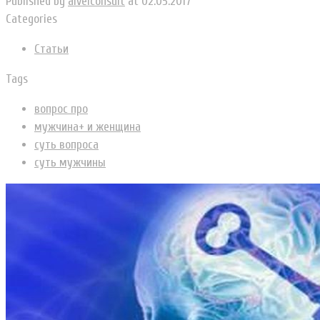
Published by
alvelconsult
at
02.05.2017
Categories
Статьи
Tags
вопрос про
мужчина+ и женщина
суть вопроса
суть мужчины