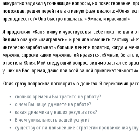
аккуратно задавал уточняющие вопросы, но повествование пр
подождав, решил перейти в активную фазу диалога: «Юлия, есл
преподнесете?» Она быстро нашлась: » Умная, и красивая!»
Я продолжил: «Как я вижу и чувствую, вы себе пока не дали от
Видимо она уже «наигралась» и решила изменить тактику: «Н
интересно зарабатывать больше денег и приятно, когда у мен
мужчин, спросив какие мужчины ей нравятся. «Умные, богатые,
ответила Юлия. Мой следующий вопрос, видимо застал ее врасп
у них на Вас время, даже при всей вашей привлекательности»
Юлия сразу попросила поговорить о деньгах. Я переключил рас
сколько времени Вы тратите на работу?
о чем Вы чаще думаете на работе?
какая динамика у ваших результатов?
В чем уникальность вашей услуги?
существуют ли дальнейшие стратегии продвижения услу