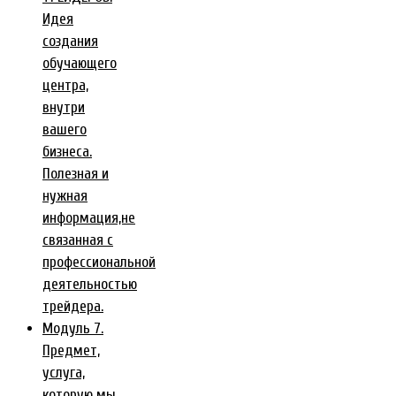
Идея
создания
обучающего
центра,
внутри
вашего
бизнеса.
Полезная и
нужная
информация,не
связанная с
профессиональной
деятельностью
трейдера.
Модуль 7.
Предмет,
услуга,
которую мы