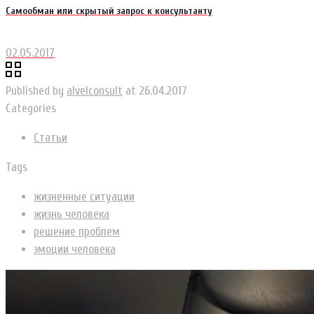
Самообман или скрытый запрос к консультанту
02.05.2017
Published by
alvelconsult
at
26.04.2017
Categories
Статьи
Tags
жизненные ситуации
жизнь человека
решение проблем
эмоции человека