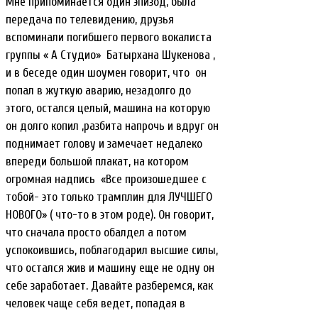
Мне припоминается один эпизод, была
передача по телевидению, друзья
вспоминали погибшего первого вокалиста
группы « А Студио» Батырхана Шукенова ,
и в беседе один шоумен говорит, что он
попал в жуткую аварию, незадолго до
этого, остался целый, машина на которую
он долго копил ,разбита напрочь и вдруг он
поднимает голову и замечает недалеко
впереди большой плакат, на котором
огромная надпись «Все произошедшее с
тобой- это только трамплин для ЛУЧШЕГО
НОВОГО» ( что-то в этом роде). Он говорит,
что сначала просто обалдел а потом
успокоившись, поблагодарил высшие силы,
что остался жив и машину еще не одну он
себе заработает. Давайте разберемся, как
человек чаще себя ведет, попадая в