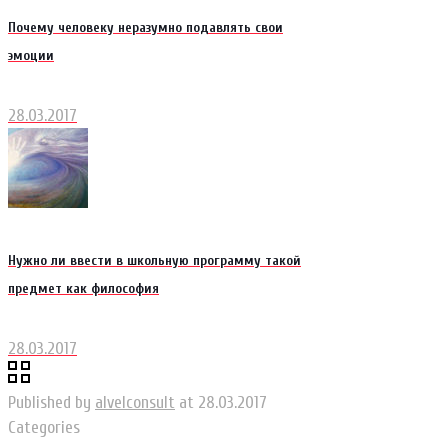
Почему человеку неразумно подавлять свои
эмоции
28.03.2017
Нужно ли ввести в школьную программу такой
предмет как философия
28.03.2017
Published by
alvelconsult
at
28.03.2017
Categories