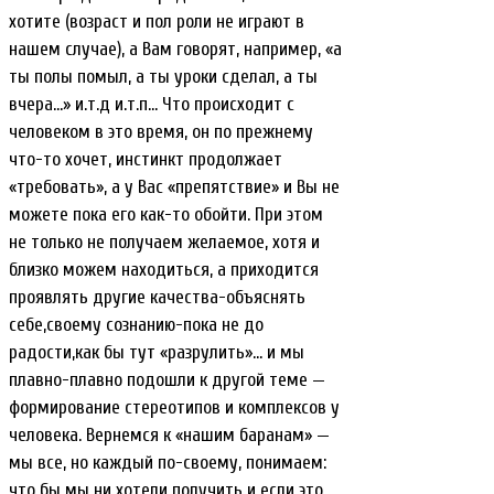
хотите (возраст и пол роли не играют в
нашем случае), а Вам говорят, например, «а
ты полы помыл, а ты уроки сделал, а ты
вчера…» и.т.д и.т.п… Что происходит с
человеком в это время, он по прежнему
что-то хочет, инстинкт продолжает
«требовать», а у Вас «препятствие» и Вы не
можете пока его как-то обойти. При этом
не только не получаем желаемое, хотя и
близко можем находиться, а приходится
проявлять другие качества-объяснять
себе,своему сознанию-пока не до
радости,как бы тут «разрулить»… и мы
плавно-плавно подошли к другой теме —
формирование стереотипов и комплексов у
человека. Вернемся к «нашим баранам» —
мы все, но каждый по-своему, понимаем:
что бы мы ни хотели получить и если это