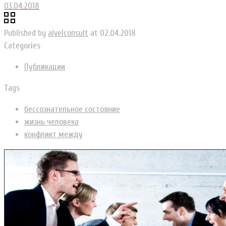
03.04.2018
Published by
alvelconsult
at
02.04.2018
Categories
Публикации
Tags
бессознательное состояние
жизнь человека
конфликт между