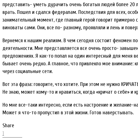
представить- уметь дурачить очень богатых людей более 20 ле
врать. Пошел и сдался федералам. Последствия для всех, особ
занимательный момент, где главный герой говорит примерно сл
виноваты сами. Они, все по- разному, проявляли и лень и пове
Вернемся к нашим реалиям. В чем сегодня состоит феномен по
деятельности. Мне представляется все очень просто- завыше
предложениях. Я как-то попал на один интересный для меня в
бывает очень редко. А главное, что привлекло мое внимание: к
через социальные сети.
Вот эта фраза: говорите, что хотите. При этом не нужно КРИЧА
Не знаю, может кому-то и нравиться, когда «кричат о себе» и кр
Но мне все-таки интересно, если есть настроение и желание-
Может я что-то пропустил в этой жизни. Готов наверстывать.
Share
1