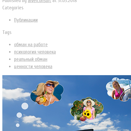
Published by
alvelconsult
at
31.03.2018
Categories
Публикации
Tags
обман на работе
психология человека
реальный обман
ценности человека