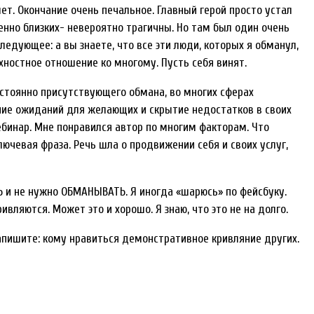
т. Окончание очень печальное. Главный герой просто устал
енно близких- невероятно трагичны. Но там был один очень
едующее: а вы знаете, что все эти люди, которых я обманул,
рхностное отношение ко многому. Пусть себя винят.
стоянно присутствующего обмана, во многих сферах
ние ожиданий для желающих и скрытие недостатков в своих
ебинар. Мне понравился автор по многим факторам. Что
лючевая фраза. Речь шла о продвижении себя и своих услуг,
ТЬ и не нужно ОБМАНЫВАТЬ. Я иногда «шарюсь» по фейсбуку.
ивляются. Может это и хорошо. Я знаю, что это не на долго.
напишите: кому нравиться демонстративное кривляние других.