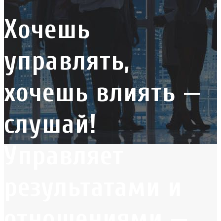
Хочешь
управлять,
хочешь влиять —
слушай!
Управляет
результатами и
отношениями —