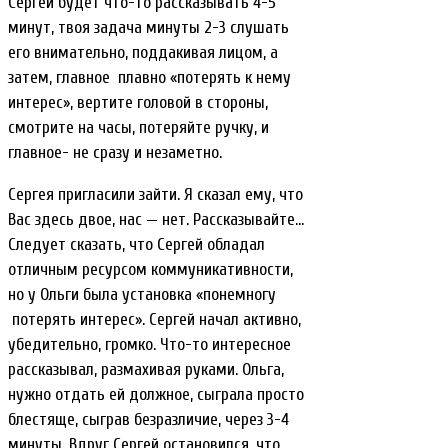
Сергей будет что-то рассказывать 4-5
минут, твоя задача минуты 2-3 слушать
его внимательно, поддакивая лицом, а
затем, главное плавно «потерять к нему
интерес», вертите головой в стороны,
смотрите на часы, потеряйте ручку, и
главное- не сразу и незаметно.
Сергея пригласили зайти. Я сказал ему, что
Вас здесь двое, нас — нет. Рассказывайте…
Следует сказать, что Сергей обладал
отличным ресурсом коммуникативности,
но у Ольги была установка «понемногу
потерять интерес». Сергей начал активно,
убедительно, громко. Что-то интересное
рассказывал, размахивая руками. Ольга,
нужно отдать ей должное, сыграла просто
блестяще, сыграв безразличие, через 3-4
минуты. Вдруг Сергей остановился, что