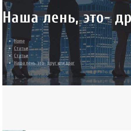
Наша лень, это- д
Home
Статьи
Статьи
Наша лень, это- друг или враг