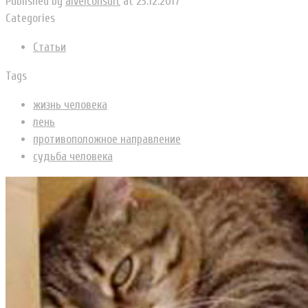
Published by
alvelconsult
at
23.12.2017
Categories
Статьи
Tags
жизнь человека
лень
противоположное направление
судьба человека