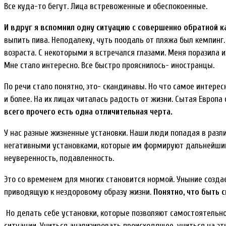
Все куда-то бегут. Лица встревоженные и обеспокоенные.
И вдруг я вспомнил одну ситуацию с совершенно обратной к
выпить пива. Неподалеку, чуть поодаль от пляжа был кемпинг
возраста. С некоторыми я встречался глазами. Меня поразила и
Мне стало интересно. Все быстро прояснилось- иностранцы.
По речи стало понятно, это- скандинавы. Но что самое интерес
и более. На их лицах читалась радость от жизни. Сытая Европа
всего прочего есть одна отличительная черта.
У нас разные жизненные установки. Наши люди попадая в раз
негативными установками, которые им формируют дальнейший с
неуверенность, подавленность.
Это со временем для многих становится нормой. Уныние созда
приводящую к нездоровому образу жизни.
Понятно, что быть с
Но делать себе установки, которые позволяют самостоятельн
ситуации. Учиться анализировать происходящее, учиться на э