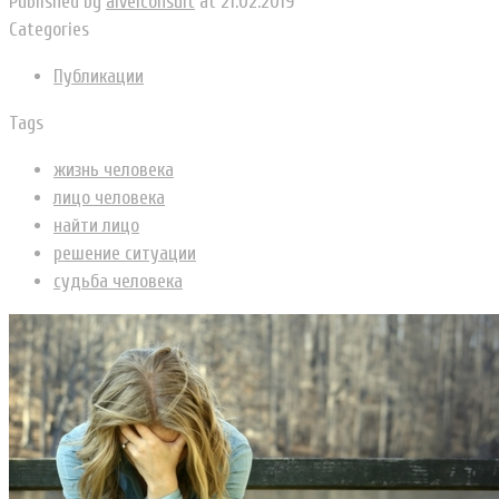
Published by
alvelconsult
at
21.02.2019
Categories
Публикации
Tags
жизнь человека
лицо человека
найти лицо
решение ситуации
судьба человека