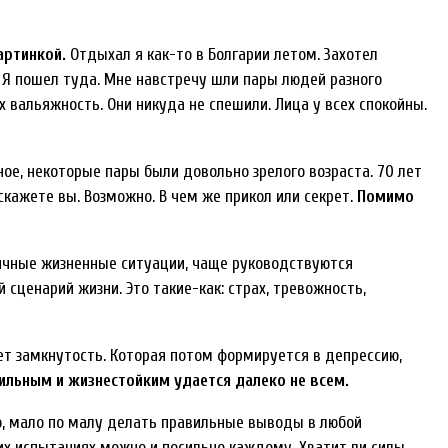
артинкой.
Отдыхал я как-то в Болгарии летом. Захотел
. Я пошел туда. Мне навстречу шли пары людей разного
х вальяжность. Они никуда не спешили. Лица у всех спокойны.
ное, некоторые пары были довольно зрелого возраста. 70 лет
 скажете вы. Возможно. В чем же прикол или секрет.
Помимо
личные жизненные ситуации, чаще руководствуются
ценарий жизни. Это такие-как: страх, тревожность,
ет замкнутость. Которая потом формируется в депрессию,
ильным и жизнестойким удается далеко не всем.
о, мало по малу делать правильные выводы в любой
тих испытаниях можно и посильно каждому. Хватит ли силы