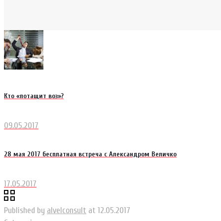
Кто «потащит воз»?
09.05.2017
28 мая 2017 бесплатная встреча с Александром Величко
17.05.2017
Published by
alvelconsult
at
12.05.2017