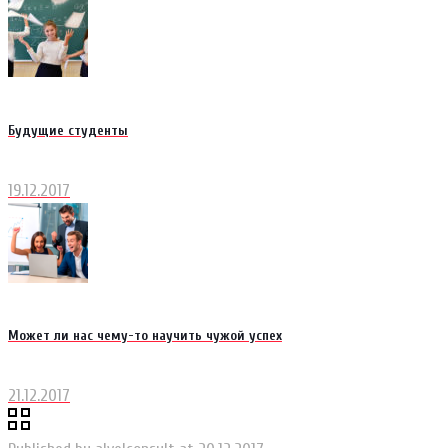
Будущие студенты
19.12.2017
Может ли нас чему-то научить чужой успех
21.12.2017