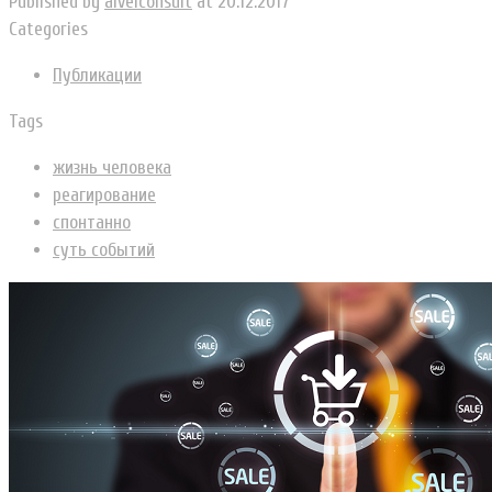
Published by
alvelconsult
at
20.12.2017
Categories
Публикации
Tags
жизнь человека
реагирование
спонтанно
суть событий