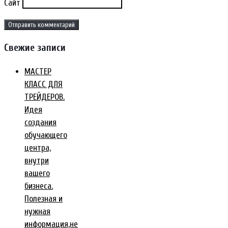
Сайт
Свежие записи
МАСТЕР
КЛАСС ДЛЯ
ТРЕЙДЕРОВ.
Идея
создания
обучающего
центра,
внутри
вашего
бизнеса.
Полезная и
нужная
информация,не