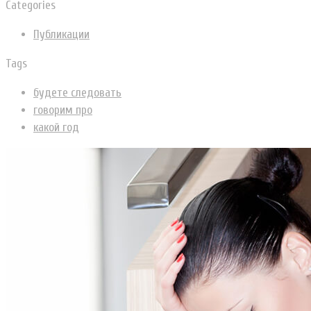
Categories
Публикации
Tags
будете следовать
говорим про
какой год