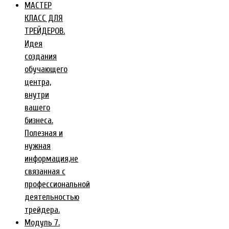
МАСТЕР
КЛАСС ДЛЯ
ТРЕЙДЕРОВ.
Идея
создания
обучающего
центра,
внутри
вашего
бизнеса.
Полезная и
нужная
информация,не
связанная с
профессиональной
деятельностью
трейдера.
Модуль 7.