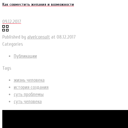
Как совместить желания и возможности
09.12.2017
Published by
alvelconsult
at
08.12.2017
Categories
Публикации
Tags
жизнь человека
история создания
суть проблемы
суть человека