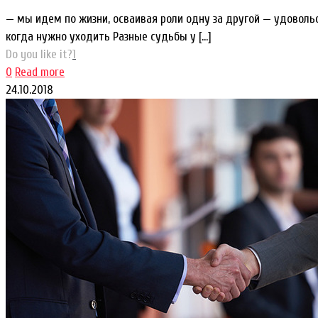
— мы идем по жизни, осваивая роли одну за другой — удоволь
когда нужно уходить Разные судьбы у
[…]
Do you like it?
1
0
Read more
24.10.2018